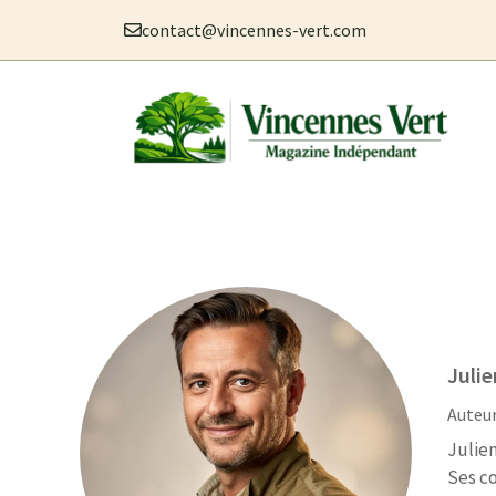
Aller
contact@vincennes-vert.com
au
contenu
Juli
Auteu
Julien
Ses co