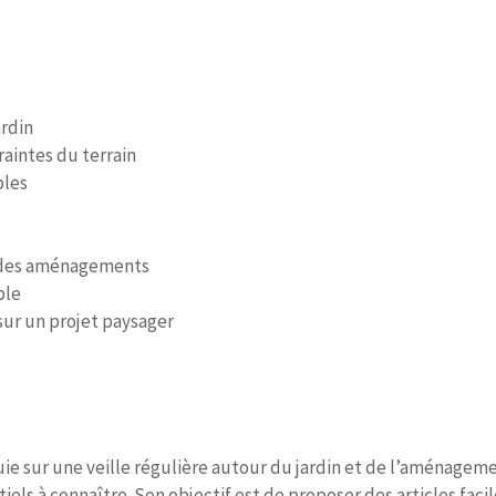
rdin
raintes du terrain
bles
le des aménagements
ble
sur un projet paysager
ie sur une veille régulière autour du jardin et de l’aménageme
tiels à connaître. Son objectif est de proposer des articles fac