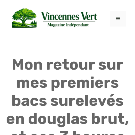
Aller
au
contenu
MENU
Mon retour sur
mes premiers
bacs surelevés
en douglas brut,