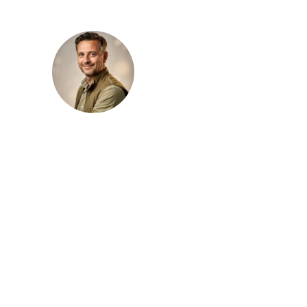
Julien Lambert
Julien Lambert publie sur le magazine
Vincennes Vert des contenus consacrés à
l’aménagement extérieur, au jardin et
aux pratiques paysagères. Il traite des
sujets liés aux plantations, au choix des
végétaux, à l’entretien raisonné et à
l’organisation d’un espace extérieur avec
une approche claire, structurée et
concrète.