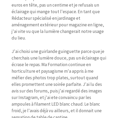
euros en tête, pas un centime et je refusais un
éclairage qui mange tout l'espace. En tant que
Rédacteur spécialisé en jardinage et
aménagement extérieur pour magazine en ligne,
j'ai vite vu que la lumière changerait notre usage
du lieu.
J'ai choisi une guirlande guinguette parce que je
cherchais une lumière douce, pas un éclairage qui
écrase le repas. Ma Formation continue en
horticulture et paysagisme m'a appris à me
méfier des photos trop plates, surtout quand
elles promettent une soirée parfaite. J'ai lu des
avis sur des forums, puis j'ai regardé des images
sur Instagram, et j'ai ete convaincu par les
ampoules à filament LED blanc chaud. Le blanc
froid, je l'avais déjà vu ailleurs, et il donnait une
sensation de table de cantine.