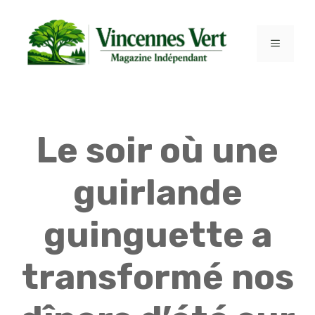
Aller
au
contenu
MENU
Le soir où une
guirlande
guinguette a
transformé nos