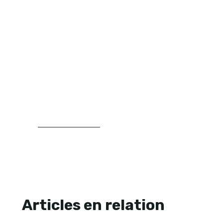
Julien Lambert publie sur le magazine
Vincennes Vert des contenus consacrés à
l’aménagement extérieur, au jardin et
aux pratiques paysagères. Il traite des
sujets liés aux plantations, au choix des
végétaux, à l’entretien raisonné et à
l’organisation d’un espace extérieur avec
une approche claire, structurée et
concrète.
LIRE SA BIOGRAPHIE
Articles en relation