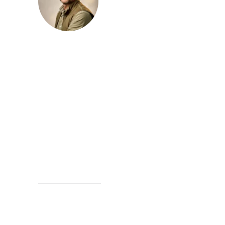
Julien Lambert
Julien Lambert publie sur le magazine
Vincennes Vert des contenus consacrés à
l’aménagement extérieur, au jardin et
aux pratiques paysagères. Il traite des
sujets liés aux plantations, au choix des
végétaux, à l’entretien raisonné et à
l’organisation d’un espace extérieur avec
une approche claire, structurée et
concrète.
LIRE SA BIOGRAPHIE