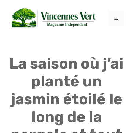
Aller
au
contenu
MENU
La saison où j’ai
planté un
jasmin étoilé le
long de la