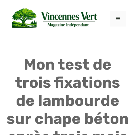
Aller
au
contenu
MENU
Mon test de
trois fixations
de lambourde
sur chape béton