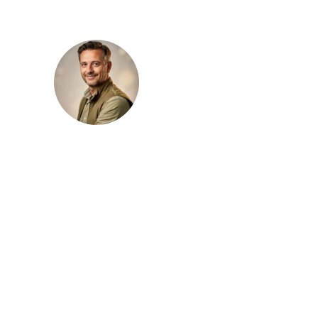
Julien Lambert
Julien Lambert publie sur le magazine
Vincennes Vert des contenus consacrés à
l’aménagement extérieur, au jardin et
aux pratiques paysagères. Il traite des
sujets liés aux plantations, au choix des
végétaux, à l’entretien raisonné et à
l’organisation d’un espace extérieur avec
une approche claire, structurée et
concrète.