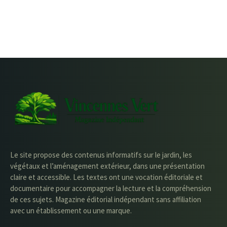
Le site propose des contenus informatifs sur le jardin, les
végétaux et l’aménagement extérieur, dans une présentation
claire et accessible. Les textes ont une vocation éditoriale et
documentaire pour accompagner la lecture et la compréhension
de ces sujets. Magazine éditorial indépendant sans affiliation
avec un établissement ou une marque.