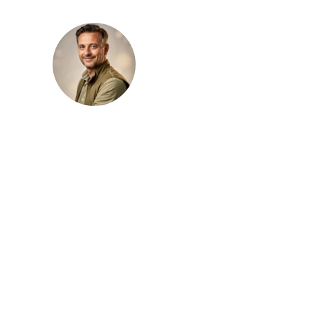
Julien Lambert
Julien Lambert publie sur le magazine
Vincennes Vert des contenus consacrés à
l’aménagement extérieur, au jardin et
aux pratiques paysagères. Il traite des
sujets liés aux plantations, au choix des
végétaux, à l’entretien raisonné et à
l’organisation d’un espace extérieur avec
une approche claire, structurée et
concrète.
LIRE SA BIOGRAPHIE