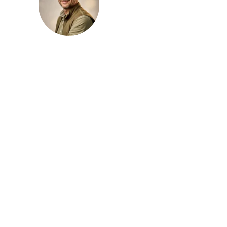
Julien Lambert
Julien Lambert publie sur le magazine
Vincennes Vert des contenus consacrés à
l’aménagement extérieur, au jardin et
aux pratiques paysagères. Il traite des
sujets liés aux plantations, au choix des
végétaux, à l’entretien raisonné et à
l’organisation d’un espace extérieur avec
une approche claire, structurée et
concrète.
LIRE SA BIOGRAPHIE