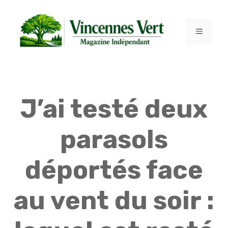
Aller
au
contenu
MENU
J’ai testé deux
parasols
déportés face
au vent du soir :